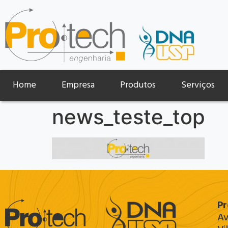
Home
Empresa
Produtos
Serviços
news_teste_top
Pr
Av