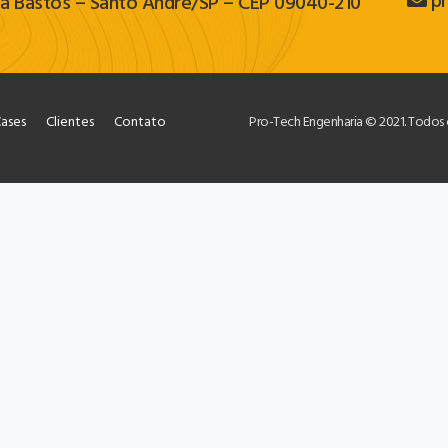
p
la Bastos – Santo André/SP – CEP 09040-210
ases
Clientes
Contato
Pro-Tech Engenharia © 2021. Todos 