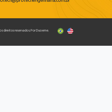
rotech@protechengenharia.com.br
os direitos reservados. Por Duoeme.