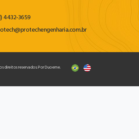
1) 4432-3659
rotech@protechengenharia.com.br
os direitos reservados. Por Duoeme.