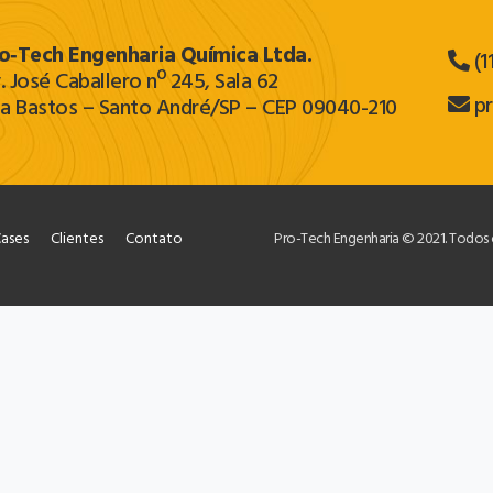
o‐Tech Engenharia Química Ltda.
(1
. José Caballero nº 245, Sala 62
p
la Bastos – Santo André/SP – CEP 09040-210
ases
Clientes
Contato
Pro-Tech Engenharia © 2021. Todos 